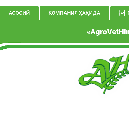
АСОСИЙ
КОМПАНИЯ ҲАҚИДА
«A
gro
V
et
H
i