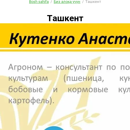
Bosh sahifa
/
Биз алоқа учун
/
Ташкент
Ташкент