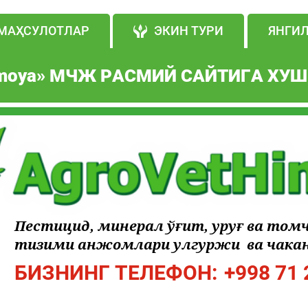
МАҲСУЛОТЛАР
ЭКИН ТУРИ
ЯНГИ
moya
» МЧЖ РАСМИЙ САЙТИГА ХУШ
Пестицид, минерал ўғит, уруғ ва том
тизими анжомлари улгуржи ва чакан
БИЗНИНГ ТЕЛЕФОН:
+998 71 