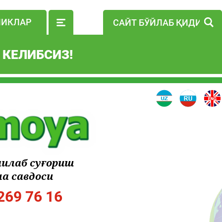
ЛИКЛАР
 КЕЛИБСИЗ!
чилаб суғориш
а савдоси
269 76 16