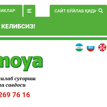
ЛИКЛАР
 КЕЛИБСИЗ!
чилаб суғориш
а савдоси
269 76 16