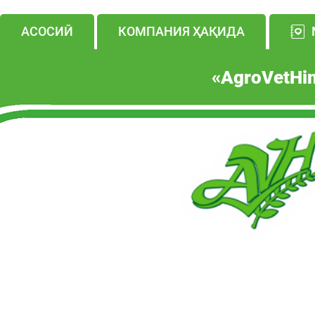
АСОСИЙ
КОМПАНИЯ ҲАҚИДА
«A
gro
V
et
H
i