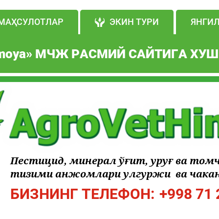
МАҲСУЛОТЛАР
ЭКИН ТУРИ
ЯНГИ
moya
» МЧЖ РАСМИЙ САЙТИГА ХУШ
Пестицид, минерал ўғит, уруғ ва том
тизими анжомлари улгуржи ва чакан
БИЗНИНГ ТЕЛЕФОН:
+998 71 