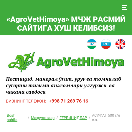
«A
gro
V
et
H
imoya
» МЧЖ РАСМИЙ
САЙТИГА ХУШ КЕЛИБСИЗ!
Пестицид, минерал ўғит, уруғ ва томчилаб
суғориш тизими анжомлари улгуржи ва
чакана савдоси
+998 71 269 76 16
БИЗНИНГ ТЕЛЕФОН:
Bosh
АСИФАТ 500 г/л
/
Маҳсулотлар
/
ГЕРБИЦИДЛАР
/
sahifa
с.э.