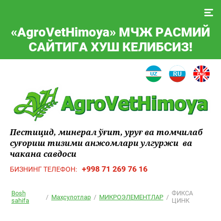
«A
gro
V
et
H
imoya
» МЧЖ РАСМИЙ
САЙТИГА ХУШ КЕЛИБСИЗ!
Пестицид, минерал ўғит, уруғ ва томчилаб
суғориш тизими анжомлари улгуржи ва
чакана савдоси
+998 71 269 76 16
БИЗНИНГ ТЕЛЕФОН:
Bosh
ФИКСА
/
Маҳсулотлар
/
МИКРОЭЛЕМЕНТЛАР
/
sahifa
ЦИНК